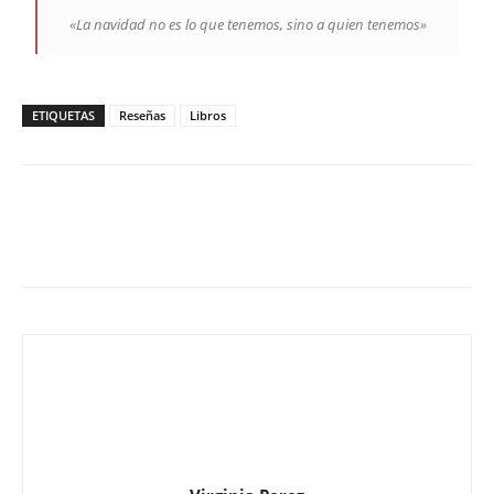
«La navidad no es lo que tenemos, sino a quien tenemos»
ETIQUETAS
Reseñas
Libros