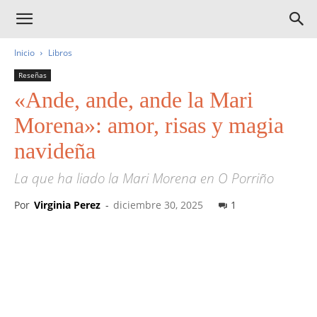
Inicio
Libros
Reseñas
«Ande, ande, ande la Mari
Morena»: amor, risas y magia
navideña
La que ha liado la Mari Morena en O Porriño
Por
Virginia Perez
-
diciembre 30, 2025
1