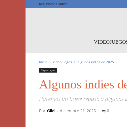
Registrarse / Unirse
F
VIDEOJUEGO
Inicio
Videojuegos
Algunos indies de 2025
Reportajes
Algunos indies d
Hacemos un breve repaso a algunos ind
Por
Gild
-
diciembre 21, 2025
0