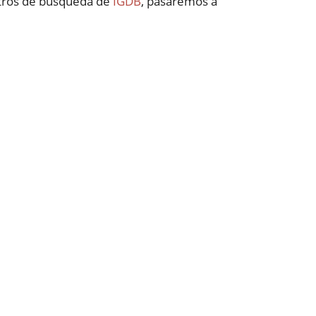
filtros de búsqueda de
IGDB
, pasaremos a