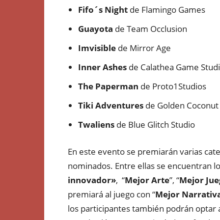
Fifo´s Night
de Flamingo Games
Guayota
de Team Occlusion
Imvisible
de Mirror Age
Inner Ashes
de Calathea Game Stud
The Paperman
de Proto1Studios
Tiki Adventures
de Golden Coconut 
Twaliens
de Blue Glitch Studio
En este evento se premiarán varias categ
nominados. Entre ellas se encuentran lo
innovador»
, “
Mejor Arte
”, “
Mejor Jue
premiará al juego con “
Mejor Narrativ
los participantes también podrán optar a