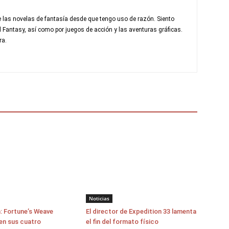
 las novelas de fantasía desde que tengo uso de razón. Siento
al Fantasy, así como por juegos de acción y las aventuras gráficas.
ra.
Noticias
: Fortune’s Weave
El director de Expedition 33 lamenta
en sus cuatro
el fin del formato físico