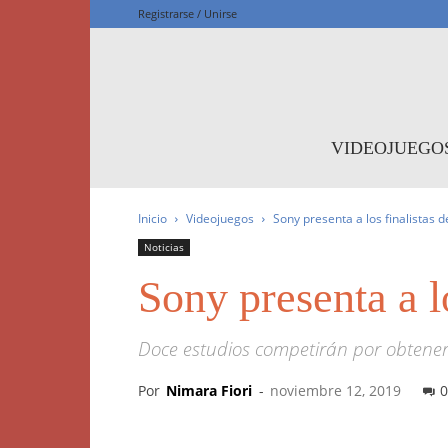
Registrarse / Unirse
F
VIDEOJUEGO
Inicio
Videojuegos
Sony presenta a los finalistas 
Noticias
Sony presenta a l
Doce estudios competirán por obtener 
Por
Nimara Fiori
-
noviembre 12, 2019
0