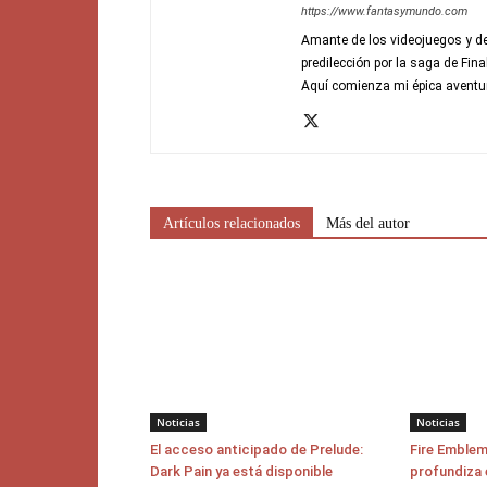
https://www.fantasymundo.com
Amante de los videojuegos y de
predilección por la saga de Fin
Aquí comienza mi épica aventu
Artículos relacionados
Más del autor
Noticias
Noticias
El acceso anticipado de Prelude:
Fire Emblem
Dark Pain ya está disponible
profundiza 