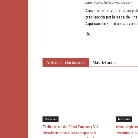
https://www.fantasymundo.com
Amante de los videojuegos y de
predilección por la saga de Fin
Aquí comienza mi épica aventu
Artículos relacionados
Más del autor
Noticias
Noticias
El director de Final Fantasy VII:
Moonlighter
Revelation no quieren que los
termina su «