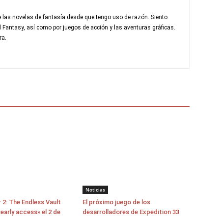
 las novelas de fantasía desde que tengo uso de razón. Siento
al Fantasy, así como por juegos de acción y las aventuras gráficas.
ra.
Noticias
 2: The Endless Vault
El próximo juego de los
early access» el 2 de
desarrolladores de Expedition 33