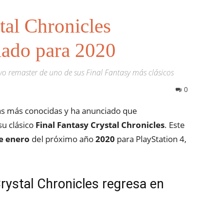
tal Chronicles
iado para 2020
o remaster de uno de sus Final Fantasy más clásicos
0
s más conocidas y ha anunciado que
u clásico
Final Fantasy Crystal Chronicles
. Este
e enero
del próximo año
2020
para PlayStation 4,
rystal Chronicles regresa en