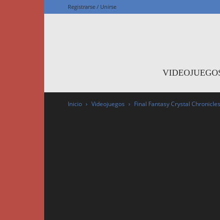
Registrarse / Unirse
F
VIDEOJUEGO
Inicio
Videojuegos
Final Fantasy Crystal Chronic