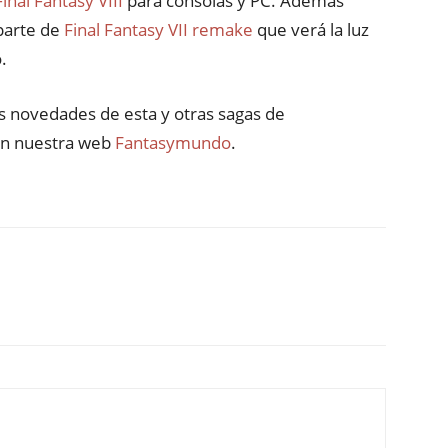
Final Fantasy VIII
para consolas y PC. Además
parte de
Final Fantasy VII remake
que verá la luz
.
as novedades de esta y otras sagas de
 en nuestra web
Fantasymundo
.