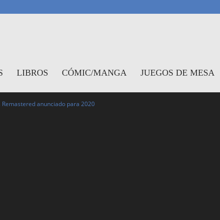
antasymundo
S
LIBROS
CÓMIC/MANGA
JUEGOS DE MESA
les Remastered anunciado para 2020