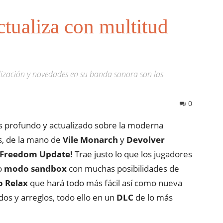
ctualiza con multitud
lización y novedades en su banda sonora son las
0
s profundo y actualizado sobre la moderna
s, de la mano de
Vile Monarch
y
Devolver
Freedom Update!
Trae justo lo que los jugadores
o
modo sandbox
con muchas posibilidades de
 Relax
que hará todo más fácil así como nueva
s y arreglos, todo ello en un
DLC
de lo más