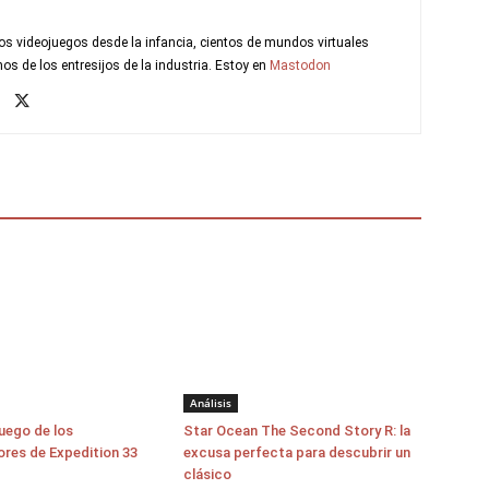
s videojuegos desde la infancia, cientos de mundos virtuales
s de los entresijos de la industria. Estoy en
Mastodon
Análisis
juego de los
Star Ocean The Second Story R: la
ores de Expedition 33
excusa perfecta para descubrir un
clásico