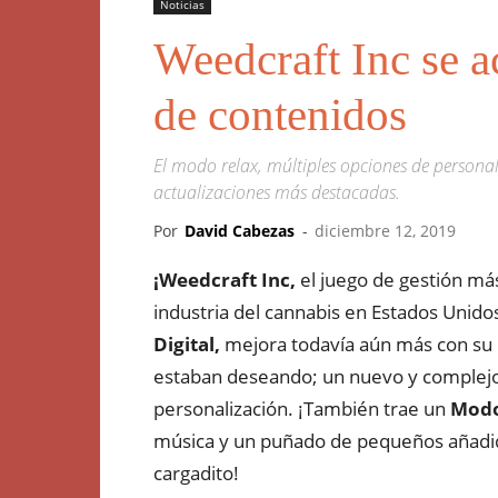
Noticias
Weedcraft Inc se a
de contenidos
El modo relax, múltiples opciones de persona
actualizaciones más destacadas.
Por
David Cabezas
-
diciembre 12, 2019
¡Weedcraft Inc,
el juego de gestión má
industria del cannabis en Estados Unido
Digital,
mejora todavía aún más con su
estaban deseando; un nuevo y complej
personalización. ¡También trae un
Modo
música y un puñado de pequeños añadido
cargadito!