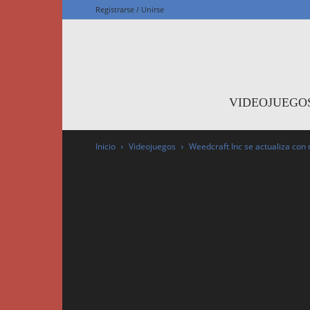
Registrarse / Unirse
F
VIDEOJUEGO
Inicio
Videojuegos
Weedcraft Inc se actualiza con 