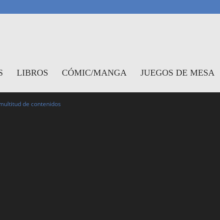
antasymundo
S
LIBROS
CÓMIC/MANGA
JUEGOS DE MESA
multitud de contenidos