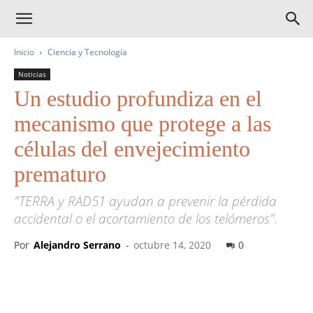
Inicio
Ciencia y Tecnología
Noticias
Un estudio profundiza en el
mecanismo que protege a las
células del envejecimiento
prematuro
"TERRA y RAD51 ayudan a prevenir la pérdida
accidental o el acortamiento de los telómeros".
Por
Alejandro Serrano
-
octubre 14, 2020
0