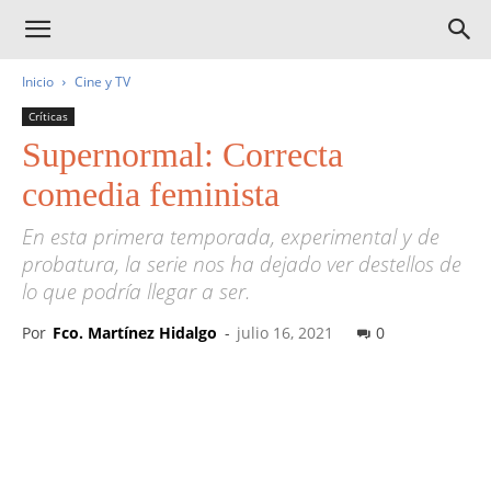
Inicio
Cine y TV
Críticas
Supernormal: Correcta
comedia feminista
En esta primera temporada, experimental y de
probatura, la serie nos ha dejado ver destellos de
lo que podría llegar a ser.
Por
Fco. Martínez Hidalgo
-
julio 16, 2021
0