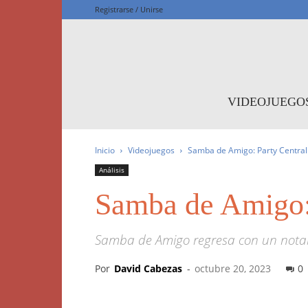
Registrarse / Unirse
F
VIDEOJUEGO
Inicio
Videojuegos
Samba de Amigo: Party Central 
Análisis
Samba de Amigo: 
Samba de Amigo regresa con un nota
Por
David Cabezas
-
octubre 20, 2023
0