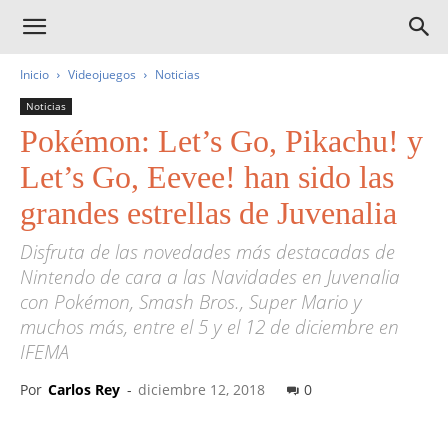
Inicio
Videojuegos
Noticias
Noticias
Pokémon: Let’s Go, Pikachu! y
Let’s Go, Eevee! han sido las
grandes estrellas de Juvenalia
Disfruta de las novedades más destacadas de
Nintendo de cara a las Navidades en Juvenalia
con Pokémon, Smash Bros., Super Mario y
muchos más, entre el 5 y el 12 de diciembre en
IFEMA
Por
Carlos Rey
-
diciembre 12, 2018
0