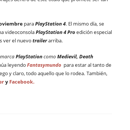
Noviembre
para
PlayStation 4
. El mismo día, se
una videoconsola
PlayStation 4 Pro
edición especial
s ver el nuevo
trailer
arriba.
la marca
PlayStation
como
Medievil, Death
inúa leyendo
Fantasymundo
para estar al tanto de
ego y claro, todo aquello que lo rodea. También,
er
y
Facebook.