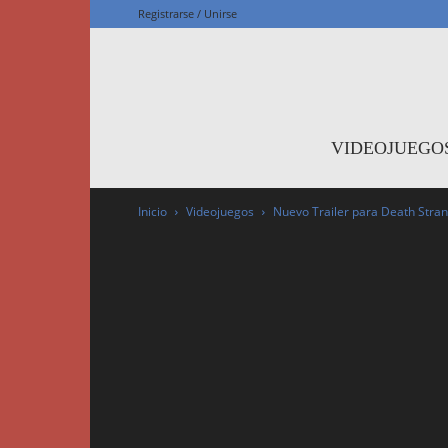
Registrarse / Unirse
F
VIDEOJUEGO
Inicio
Videojuegos
Nuevo Trailer para Death Stran