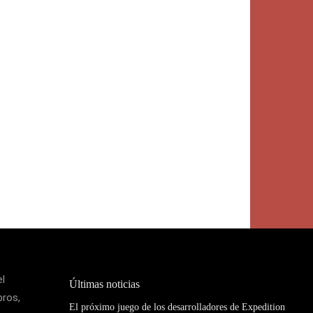
el
Últimas noticias
bros,
El próximo juego de los desarrolladores de Expedition