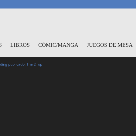
antasymundo
S
LIBROS
CÓMIC/MANGA
JUEGOS DE MESA
ding publicado: The Drop