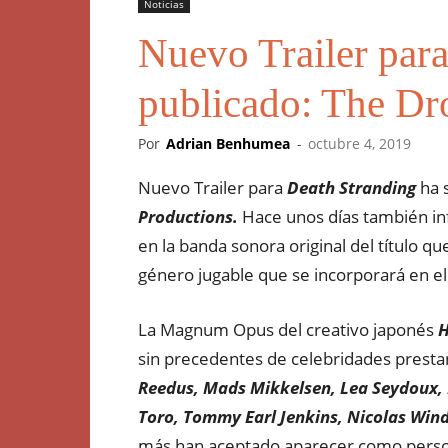
Noticias
Nuevo Trailer par
publicado: The Dr
Por
Adrian Benhumea
-
octubre 4, 2019
Nuevo Trailer para
Death Stranding
ha 
Productions.
Hace unos días también in
en la banda sonora original del título 
género jugable que se incorporará en el
La Magnum Opus del creativo japonés
H
sin precedentes de celebridades presta
Reedus, Mads Mikkelsen, Lea Seydoux, 
Toro, Tommy Earl Jenkins, Nicolas Wind
más han aceptado aparecer como person