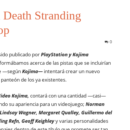
a Death Stranding
op
0
sido publicado por
PlayStation y Kojima
formábamos acerca de las pistas que se incluirían
que —según
Kojima—
intentará crear un nuevo
 panteón de los ya existentes.
ideo Kojima,
contará con una cantidad —casi—
ndo su apariencia para un videojuego;
Norman
Lindsay Wagner, Margaret Qualley, Guillermo del
ing Refn, Geoff Keighley
y varias personalidades
ajes dentro de este título que promete ser tan