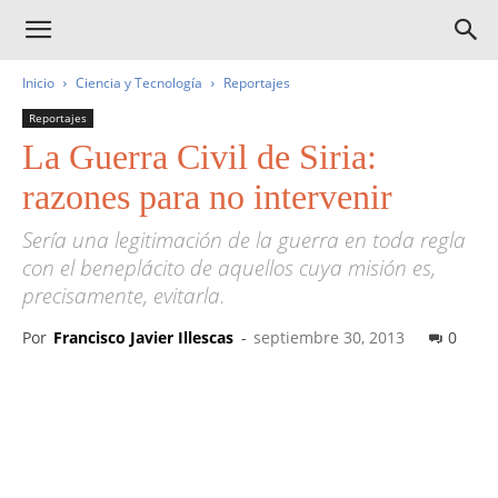
Inicio
Ciencia y Tecnología
Reportajes
Reportajes
La Guerra Civil de Siria:
razones para no intervenir
Sería una legitimación de la guerra en toda regla
con el beneplácito de aquellos cuya misión es,
precisamente, evitarla.
Por
Francisco Javier Illescas
-
septiembre 30, 2013
0