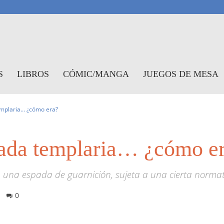
antasymundo
S
LIBROS
CÓMIC/MANGA
JUEGOS DE MESA
emplaria… ¿cómo era?
pada templaria… ¿cómo e
a una espada de guarnición, sujeta a una cierta normat
0