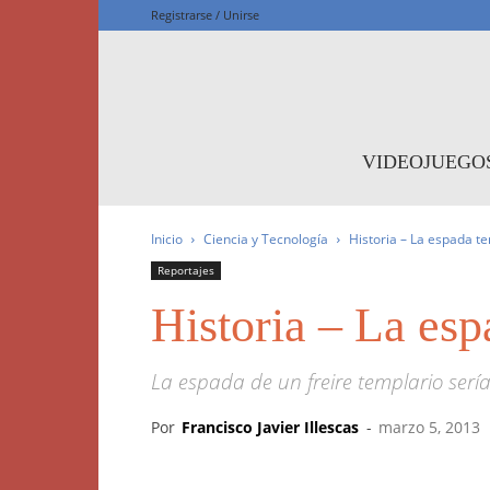
Registrarse / Unirse
F
VIDEOJUEGO
Inicio
Ciencia y Tecnología
Historia – La espada t
Reportajes
Historia – La es
La espada de un freire templario serí
Por
Francisco Javier Illescas
-
marzo 5, 2013