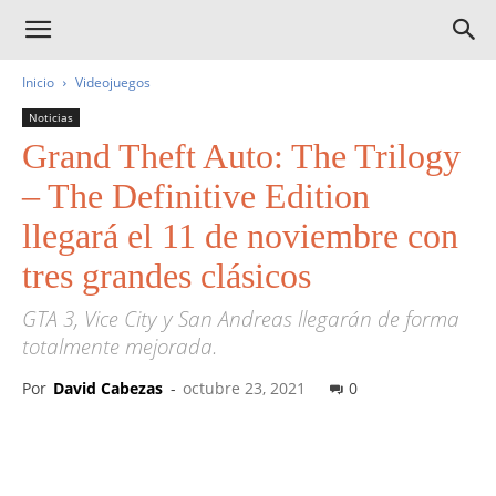
Inicio
Videojuegos
Noticias
Grand Theft Auto: The Trilogy
– The Definitive Edition
llegará el 11 de noviembre con
tres grandes clásicos
GTA 3, Vice City y San Andreas llegarán de forma
totalmente mejorada.
Por
David Cabezas
-
octubre 23, 2021
0