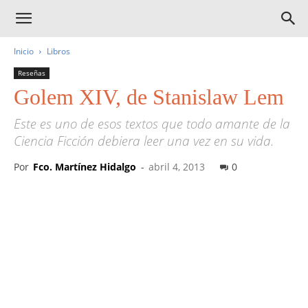
Inicio
Libros
Reseñas
Golem XIV, de Stanislaw Lem
Este es uno de esos textos que todo amante de la
Ciencia Ficción debiera leer una vez en su vida.
Por
Fco. Martínez Hidalgo
-
abril 4, 2013
0