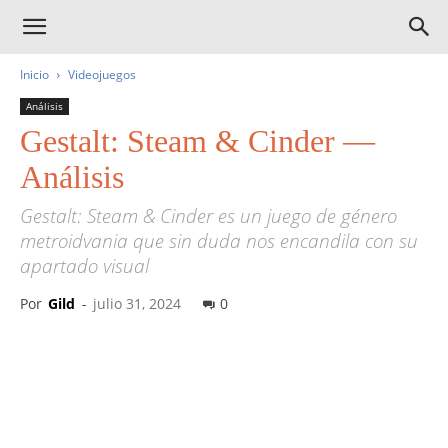
Inicio
Videojuegos
Análisis
Gestalt: Steam & Cinder —
Análisis
Gestalt: Steam & Cinder es un juego de género
metroidvania que sin duda nos encandila con su
apartado visual
Por
Gild
-
julio 31, 2024
0