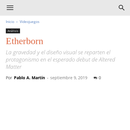
Inicio
Videojuegos
Análisis
Etherborn
La gravedad y el diseño visual se reparten el
protagonismo en el esperado debut de Altered
Matter
Por
Pablo A. Martín
-
septiembre 9, 2019
0