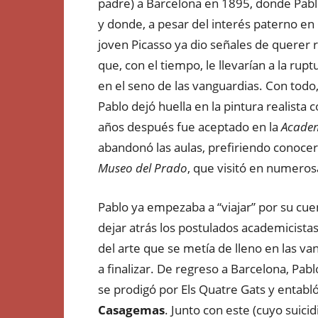
padre) a Barcelona en 1895, donde Pablo
y donde, a pesar del interés paterno e
joven Picasso ya dio señales de querer 
que, con el tiempo, le llevarían a la rup
en el seno de las vanguardias. Con todo
Pablo dejó huella en la pintura realista
años después fue aceptado en la
Academ
abandonó las aulas, prefiriendo conoce
Museo del Prado
, que visitó en numeros
Pablo ya empezaba a “viajar” por su cuen
dejar atrás los postulados academicis
del arte que se metía de lleno en las va
a finalizar. De regreso a Barcelona, Pabl
se prodigó por Els Quatre Gats y entabl
Casagemas
. Junto con este (cuyo suici