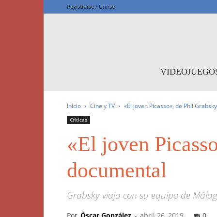
Registrarse / Unirse
F
VIDEOJUEGO
Inicio
Cine y TV
«El joven Picasso», de Phil Grab
Críticas
«El joven Picass
documental
Grabsky viaja con su equipo de Málaga
Por
Óscar González
-
abril 26, 2019
0