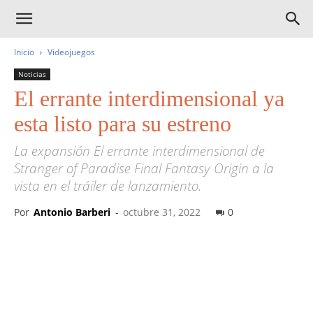
Inicio
Videojuegos
Noticias
El errante interdimensional ya
esta listo para su estreno
La expansión El errante interdimensional de
Stranger of Paradise Final Fantasy Origin a la
vista en el tráiler de lanzamiento.
Por
Antonio Barberi
-
octubre 31, 2022
0