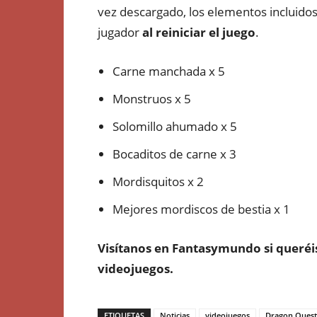
vez descargado, los elementos incluido
jugador
al reiniciar el juego
.
Carne manchada x 5
Monstruos x 5
Solomillo ahumado x 5
Bocaditos de carne x 3
Mordisquitos x 2
Mejores mordiscos de bestia x 1
Visítanos en
Fantasymundo
si queréi
videojuegos.
ETIQUETAS
Noticias
videojuegos
Dragon Quest