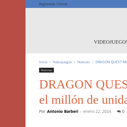
Registrarse / Unirse
F
VIDEOJUEGO
Inicio
Videojuegos
Noticias
DRAGON QUEST MONST
Noticias
DRAGON QUEST M
el millón de unid
Por
Antonio Barberi
-
enero 22, 2024
0