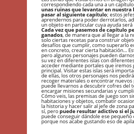
correspondiendo cada una a un capítulo
unas ruinas que levantar en nuestra b
pasar al siguiente capítulo
; estos jef
aprendernos para poder derrotarlos, 
un objeto en particular cuya ayuda será 
Cada vez que pasemos de capítulo pe
ganados
, de manera que al llegar a l
solo ciertas recetas para construir objet
desafíos que cumplir, como superarlo 
en concreto, crear cierta habitación… 
pero algunos personajes pueden darnos p
su vez en diferentes islas con diferente
acceder mediante portales que iremos ga
principal. Visitar estas islas será imp
de ellas, los otros personajes nos pedir
recoger materiales o encontrar nuevos p
puede llevarnos a descubrir cofres del
encargar misiones secundarias y cumplir 
Cómo veis, las premisas de juego son si
habitaciones y objetos, combatir ocasio
la historia y hacer salir al jefe de zona 
sí, pero
puede resultar adictivo si el
puede conseguir dándole ese pequeño c
porque nos acabe gustando eso de apila