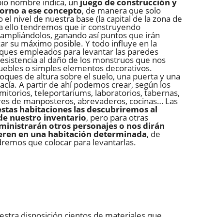
pio nombre indica, un
juego de construcción y
 torno a ese concepto
, de manera que solo
 el nivel de nuestra base (la capital de la zona de
a ello tendremos que ir construyendo
y ampliándolos, ganando así puntos que irán
zar su máximo posible. Y todo influye en la
loques empleados para levantar las paredes
esistencia al daño de los monstruos que nos
muebles o simples elementos decorativos.
ques de altura sobre el suelo, una puerta y una
acía. A partir de ahí podemos crear, según los
torios, teleportariums, laboratorios, tabernas,
leres de manposteros, abrevaderos, cocinas… Las
stas habitaciones las descubriremos al
de nuestro inventario
, pero para otras
ministrarán otros personajes o nos dirán
ieren en una habitación determinada
, de
emos que colocar para levantarlas.
estra disposición cientos de materiales que