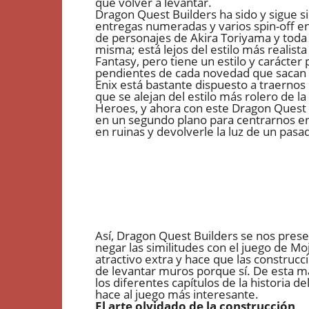
que volver a levantar.
Dragon Quest Builders ha sido y sigue s
entregas numeradas y varios spin-off en
de personajes de Akira Toriyama y toda
misma; está lejos del estilo más realis
Fantasy, pero tiene un estilo y carácte
pendientes de cada novedad que sacan 
Enix está bastante dispuesto a traernos 
que se alejan del estilo más rolero de 
Heroes, y ahora con este Dragon Quest 
en un segundo plano para centrarnos en
en ruinas y devolverle la luz de un pasa
Así, Dragon Quest Builders se nos pres
negar las similitudes con el juego de Mo
atractivo extra y hace que las construcc
de levantar muros porque sí. De esta ma
los diferentes capítulos de la historia d
hace al juego más interesante.
El arte olvidado de la construcción