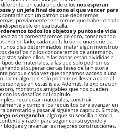
 diferente; en cada uno de ellos
nos esperan
ase y un jefe final de zona al que vencer para
es contarán con un patrón que deberemos
además, previamente tendremos que haber creado
indispensable en esa batalla.
rderemos todos los objetos y puntos de vida
a nueva zona comenzaremos de cero, conservando
os. Por su lado, cada capítulo tiene una serie de
en unos días determinados, matar algún monstruo
Estos desafíos no los conoceremos de antemano,
istas sobre ellos. Y las zonas están divididas a
s tipos de materiales, a las que solo podremos
nando al superar ciertas fases de la historia
ortante porque cada vez que tengamos acceso a una
án hacer algo que solo podremos llevar a cabo al
ersonajes en estas islas. Además, la exploración
 tesoro, monstruos amigables que nos pueden
con los desafíos del capítulo.
mples: recolectar materiales, construir
nalmente y cumplir los requisitos para avanzar en
para derrotarlo y pasar al siguiente capítulo. Simple,
 juego os engancha
, algo que su sencilla historia
ontexto y razón para seguir construyendo y
r bloques y levantar las mejores construcciones.