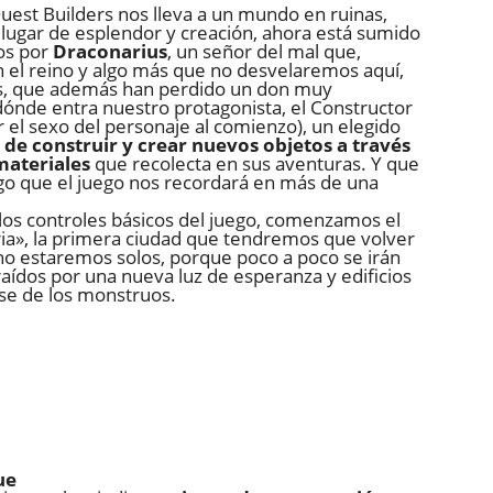
uest Builders nos lleva a un mundo en ruinas,
 lugar de esplendor y creación, ahora está sumido
dos por
Draconarius
, un señor del mal que,
el reino y algo más que no desvelaremos aquí,
tes, que además han perdido un don muy
 dónde entra nuestro protagonista, el Constructor
 el sexo del personaje al comienzo), un elegido
 de construir y crear nuevos objetos a través
materiales
que recolecta en sus aventuras. Y que
lgo que el juego nos recordará en más de una
 los controles básicos del juego, comenzamos el
eria», la primera ciudad que tendremos que volver
no estaremos solos, porque poco a poco se irán
aídos por una nueva luz de esperanza y edificios
se de los monstruos.
ue