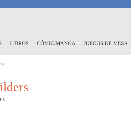
antasymundo
S
LIBROS
CÓMIC/MANGA
JUEGOS DE MESA
ers
ilders
0