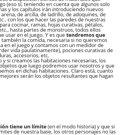
o (eso sí, teniendo en cuenta que algunos solo
s y los capítulos irán introduciendo nuevos
rena, de arcilla, de ladrillo, de adoquines, de
etc., con los que hacer las paredes de nuestras
ara cocinar, ramas, hojas curativas, pétalos,
 etc., hasta partes de monstruos, todos ellos
e usar en el juego. Y es que
tendremos que
no también la comida, necesaria si no queremos
asa en el juego y contamos con un medidor de
erder vida paulatinamente), pociones curativas de
uras, accesorios, etc.
y si creamos las habitaciones necesarias, los
n objetos que luego podremos usar nosotros y que
emos en dichas habitaciones. Claro está, cuanto
, mejores serán los objetos resultantes que hagan
ión tiene un límite
(en el modo historia) y que si
mites de nuestra base, los otros personajes no las