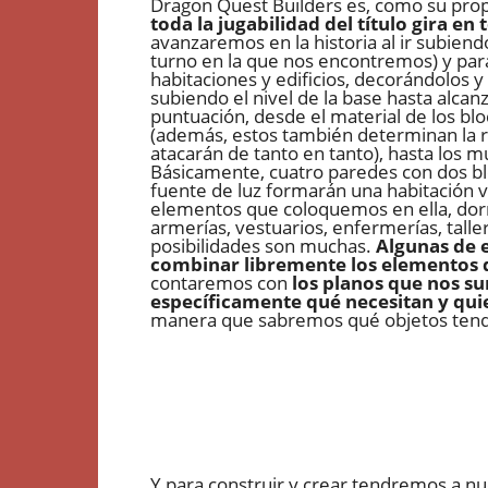
Dragon Quest Builders es, como su pro
toda la jugabilidad del título gira en
avanzaremos en la historia al ir subiendo
turno en la que nos encontremos) y par
habitaciones y edificios, decorándolos 
subiendo el nivel de la base hasta alcan
puntuación, desde el material de los b
(además, estos también determinan la r
atacarán de tanto en tanto), hasta los 
Básicamente, cuatro paredes con dos blo
fuente de luz formarán una habitación v
elementos que coloquemos en ella, dormi
armerías, vestuarios, enfermerías, tal
posibilidades son muchas.
Algunas de e
combinar libremente los elementos 
contaremos con
los planos que nos su
específicamente qué necesitan y qu
manera que sabremos qué objetos tendr
Y para construir y crear tendremos a nu