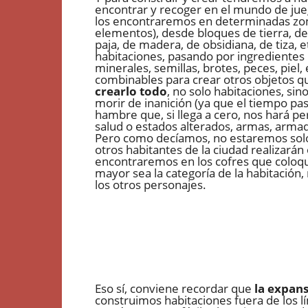
encontrar y recoger en el mundo de jueg
los encontraremos en determinadas zona
elementos), desde bloques de tierra, de a
paja, de madera, de obsidiana, de tiza, 
habitaciones, pasando por ingredientes p
minerales, semillas, brotes, peces, piel,
combinables para crear otros objetos qu
crearlo todo
, no solo habitaciones, si
morir de inanición (ya que el tiempo p
hambre que, si llega a cero, nos hará p
salud o estados alterados, armas, armad
Pero como decíamos, no estaremos solo 
otros habitantes de la ciudad realizará
encontraremos en los cofres que coloqu
mayor sea la categoría de la habitación
los otros personajes.
Eso sí, conviene recordar que
la expans
construimos habitaciones fuera de los lí