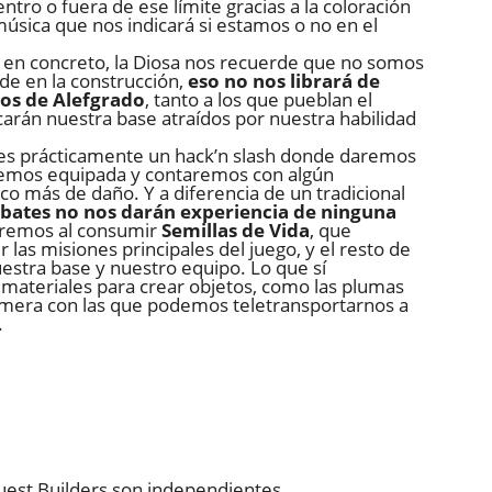
ntro o fuera de ese límite gracias a la coloración
música que nos indicará si estamos o no en el
s en concreto, la Diosa nos recuerde que no somos
ide en la construcción,
eso no nos librará de
uos de Alefgrado
, tanto a los que pueblan el
arán nuestra base atraídos por nuestra habilidad
 es prácticamente un hack’n slash donde daremos
evemos equipada y contaremos con algún
o más de daño. Y a diferencia de un tradicional
bates no nos darán experiencia de ninguna
biremos al consumir
Semillas de Vida
, que
as misiones principales del juego, y el resto de
nuestra base y nuestro equipo. Lo que sí
materiales para crear objetos, como las plumas
imera con las que podemos teletransportarnos a
.
est Builders son independientes,