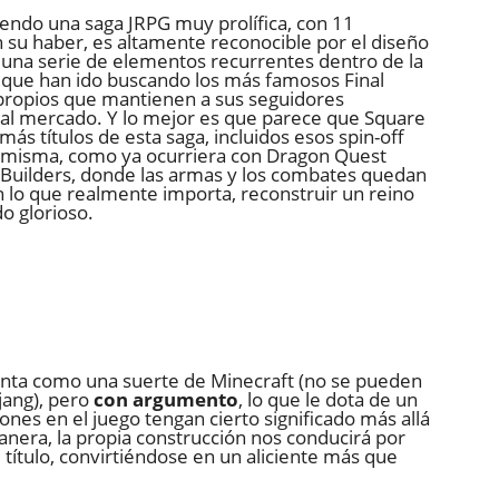
iendo una saga JRPG muy prolífica, con 11
 su haber, es altamente reconocible por el diseño
 una serie de elementos recurrentes dentro de la
ta que han ido buscando los más famosos Final
r propios que mantienen a sus seguidores
al mercado. Y lo mejor es que parece que Square
más títulos de esta saga, incluidos esos spin-off
la misma, como ya ocurriera con Dragon Quest
Builders, donde las armas y los combates quedan
 lo que realmente importa, reconstruir un reino
do glorioso.
enta como una suerte de Minecraft (no se pueden
jang), pero
con argumento
, lo que le dota de un
iones en el juego tengan cierto significado más allá
nera, la propia construcción nos conducirá por
el título, convirtiéndose en un aliciente más que