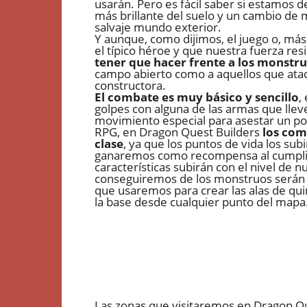
usarán. Pero es fácil saber si estamos de
más brillante del suelo y un cambio de 
salvaje mundo exterior.
Y aunque, como dijimos, el juego o, má
el típico héroe y que nuestra fuerza res
tener que hacer frente a los monstr
campo abierto como a aquellos que atac
constructora.
El combate es muy básico y sencillo
,
golpes con alguna de las armas que ll
movimiento especial para asestar un poc
RPG, en Dragon Quest Builders
los com
clase
, ya que los puntos de vida los su
ganaremos como recompensa al cumplir l
características subirán con el nivel de 
conseguiremos de los monstruos serán 
que usaremos para crear las alas de qu
la base desde cualquier punto del mapa
Las zonas que visitaremos en Dragon Qu