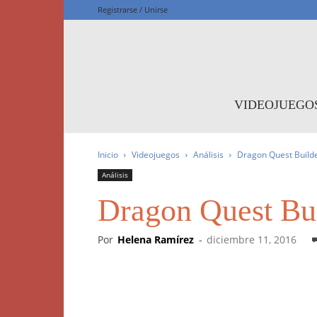
Registrarse / Unirse
F
VIDEOJUEGO
Inicio
Videojuegos
Análisis
Dragon Quest Build
Análisis
Dragon Quest Bu
Por
Helena Ramírez
-
diciembre 11, 2016