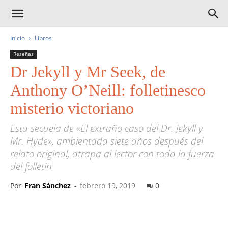
Inicio
Libros
Reseñas
Dr Jekyll y Mr Seek, de
Anthony O’Neill: folletinesco
misterio victoriano
Esta secuela de «El extraño caso del Dr. Jekyll y
Mr. Hyde», ambientada siete años después del
relato original, atrapa al lector con toda la fuerza
del folletín
Por
Fran Sánchez
-
febrero 19, 2019
0