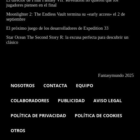
El director de Final Fantasy VII: Revelation no quieren que los
jugadores piensen en el final
Moonlighter 2: The Endless Vault termina su «early access» el 2 de
septiembre
El próximo juego de los desarrolladores de Expedition 33
Star Ocean The Second Story R: la excusa perfecta para descubrir un
clásico
Fantasymundo 2025
NOSOTROS
CONTACTA
EQUIPO
COLABORADORES
PUBLICIDAD
AVISO LEGAL
POLÍTICA DE PRIVACIDAD
POLÍTICA DE COOKIES
OTROS