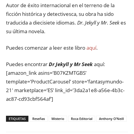
Autor de éxito internacional en el terreno de la
ficción histórica y detectivesca, su obra ha sido
traducida a diecisiete idiomas.
Dr. Jekyll y Mr. Seek
es
su última novela.
Puedes comenzar a leer este libro
aquí
.
Puedes encontrar
Dr Jekyll y Mr Seek
aquí:
[amazon_link asins=’B07KZMTGBS’
template=’ProductCarousel’ store=’fantasymundo-
21′ marketplace=’ES’ link_id=’3da2a1e8-a56e-4b3c-
ac87-cd93cbf564af’]
ETIQUETAS
Reseñas
Misterio
Roca Editorial
Anthony O’Neill