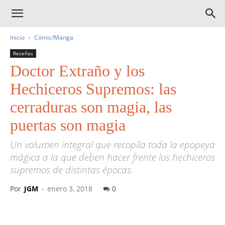
Inicio
Cómic/Manga
Reseñas
Doctor Extraño y los
Hechiceros Supremos: las
cerraduras son magia, las
puertas son magia
Un volumen integral que recopila toda la epopeya
mágica a la que deben hacer frente los hechiceros
supremos de distintas épocas.
Por
JGM
-
enero 3, 2018
0