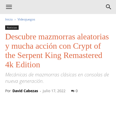
Inicio
Videojuegos
Noticias
Descubre mazmorras aleatorias
y mucha acción con Crypt of
the Serpent King Remastered
4k Edition
Mecánicas de mazmorras clásicas en consolas de
nueva generación.
Por
David Cabezas
-
julio 17, 2022
0