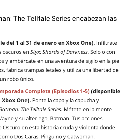
man: The Telltale Series encabezan las
le del 1 al 31 de enero en Xbox One).
Infíltrate
os oscuros en
Styx: Shards of Darkness
. Solo o con
s y embárcate en una aventura de sigilo en la piel
, fabrica trampas letales y utiliza una libertad de
un robo único.
Temporada Completa (Episodios 1-5)
(disponible
n Xbox One).
Ponte la capa y la capucha y
Batman: The Telltale Series
. Métete en la mente
ayne y su alter ego, Batman. Tus acciones
o Oscuro en esta historia cruda y violenta donde
 como Dos Caras, Pingüino y Catwoman.