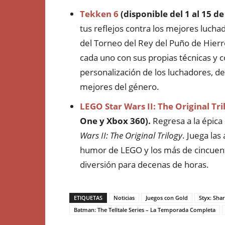
Tekken 6
(disponible del 1 al 15 d
tus reflejos contra los mejores luc
del Torneo del Rey del Puño de Hierr
cada uno con sus propias técnicas y 
personalización de los luchadores, d
mejores del género.
LEGO Star Wars II: The Original Tri
One y Xbox 360).
Regresa a la épica
Wars II: The Original Trilogy
. Juega las
humor de LEGO y los más de cincuent
diversión para decenas de horas.
ETIQUETAS
Noticias
Juegos con Gold
Styx: Sha
Batman: The Telltale Series – La Temporada Completa