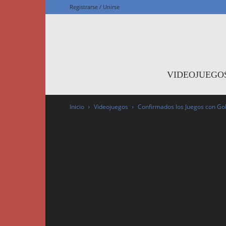
Registrarse / Unirse
F
VIDEOJUEGO
Inicio
Videojuegos
Confirmados los Juegos con Go