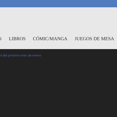
antasymundo
S
LIBROS
CÓMIC/MANGA
JUEGOS DE MESA
ld del próximo mes de enero