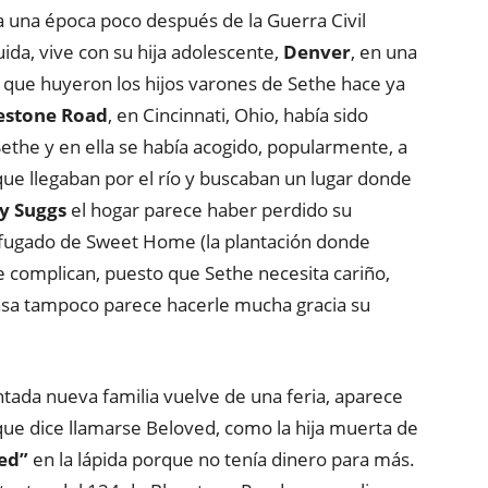
a una época poco después de la Guerra Civil
uida, vive con su hija adolescente,
Denver
, en una
 que huyeron los hijos varones de Sethe hace ya
estone Road
, en Cincinnati, Ohio, había sido
Sethe y en ella se había acogido, popularmente, a
que llegaban por el río y buscaban un lugar donde
y Suggs
el hogar parece haber perdido su
o fugado de Sweet Home (la plantación donde
se complican, puesto que Sethe necesita cariño,
casa tampoco parece hacerle mucha gracia su
tada nueva familia vuelve de una feria, aparece
que dice llamarse Beloved, como la hija muerta de
ed”
en la lápida porque no tenía dinero para más.