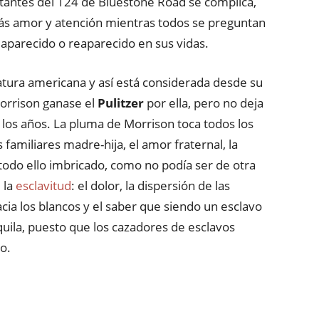
abitantes del 124 de Bluestone Road se complica,
ás amor y atención mientras todos se preguntan
 aparecido o reaparecido en sus vidas.
atura americana y así está considerada desde su
orrison ganase el
Pulitzer
por ella, pero no deja
los años. La pluma de Morrison toca todos los
familiares madre-hija, el amor fraternal, la
odo ello imbricado, como no podía ser de otra
 la
esclavitud
: el dolor, la dispersión de las
acia los blancos y el saber que siendo un esclavo
uila, puesto que los cazadores de esclavos
o.