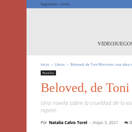
Registrarse / Unirse
F
VIDEOJUEGO
Inicio
Libros
Beloved, de Toni Morrison: una obra
Reseñas
Beloved, de Toni
Una novela sobre la crueldad de la es
repetir.
Por
Natalia Calvo Torel
-
mayo 3, 2021
0