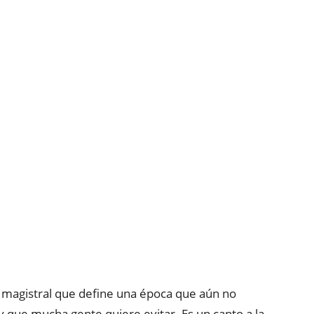
ro magistral que define una época que aún no
 que mucha gente quiere evitar. Es un canto a la