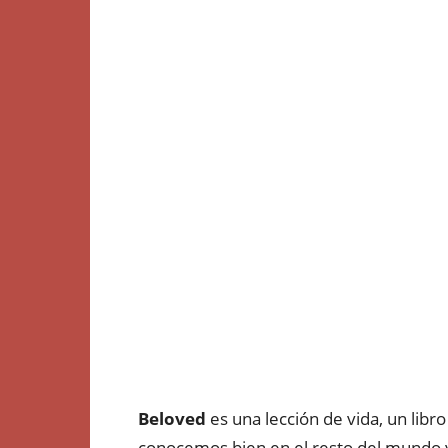
Beloved
es una lección de vida, un lib
conocemos bien en el resto del mundo y