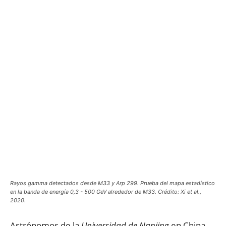
Rayos gamma detectados desde M33 y Arp 299. Prueba del mapa estadístico
en la banda de energía 0,3 - 500 GeV alrededor de M33. Crédito: Xi et al.,
2020.
Astrónomos de la
Universidad de Nanjing
en China