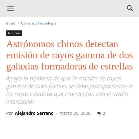
Inicio
Ciencia y Tecnología
Noticias
Astrónomos chinos detectan
emisión de rayos gamma de dos
galaxias formadoras de estrellas
Apoya la hipótesis de que la emisión de rayos
gamma de tales fuentes se debe principalmente a
los rayos cósmicos que interactúan con el medio
interestelar.
Por
Alejandro Serrano
-
marzo 25, 2020
0