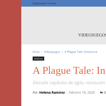
Registrarse / Unirse
F
VIDEOJUEGO
Inicio
Videojuegos
A Plague Tale: Innocence
Análisis
A Plague Tale: I
Dieciséis capítulos de sigilo, resoluc
Por
Helena Ramírez
-
febrero 18, 2020
0