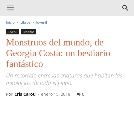
Inicio
Libros
Juvenil
Juvenil
Reseñas
Monstruos del mundo, de
Georgia Costa: un bestiario
fantástico
Un recorrido entre las criaturas que habitan las
mitologías de todo el globo.
Por
Cris Carou
-
enero 15, 2018
0