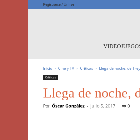
Registrarse / Unirse
F
VIDEOJUEGO
Inicio
Cine y TV
Críticas
Llega de noche, de Trey
Críticas
Llega de noche, d
Por
Óscar González
-
julio 5, 2017
0