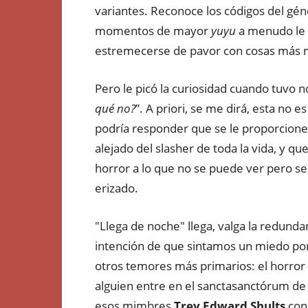
variantes. Reconoce los códigos del géne
momentos de mayor
yuyu
a menudo le 
estremecerse de pavor con cosas más
Pero le picó la curiosidad cuando tuvo not
qué no?
”. A priori, se me dirá, esta no 
podría responder que se le proporcione un
alejado del slasher de toda la vida, y q
horror a lo que no se puede ver pero se 
erizado.
"Llega de noche" llega, valga la redundan
intención de que sintamos un miedo por
otros temores más primarios: el horror 
alguien entre en el sanctasanctórum de
esos mimbres
Trey Edward Shults
cons