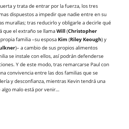
rta y trata de entrar por la fuerza, los tres
rmas dispuestos a impedir que nadie entre en su
s murallas; tras reducirlo y obligarle a decirle qué
á que el extraño se llama
Will
(
Christopher
 propia familia –su esposa
Kim
(
Riley Keough
) y
aulkner
)– a cambio de sus propios alimentos
ilia se instale con ellos, así podrán defenderse
nciones. Y de este modo, tras remarcarse Paul con
 una convivencia entre las dos familias que se
dería y desconfianza, mientras Kevin tendrá una
 algo malo está por venir…