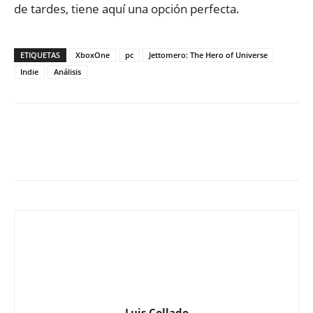
de tardes, tiene aquí una opción perfecta.
ETIQUETAS
XboxOne
pc
Jettomero: The Hero of Universe
Indie
Análisis
Luis Collado