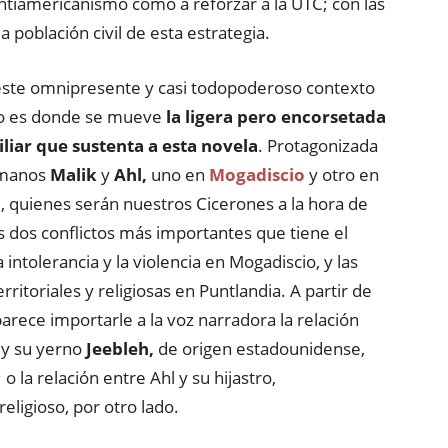
ntiamericanismo como a reforzar a la UTC; con las
 población civil de esta estrategia.
este omnipresente y casi todopoderoso contexto
ico es donde se mueve
la ligera pero encorsetada
liar que sustenta a esta novela
. Protagonizada
rmanos
Malik
y
Ahl,
uno en
Mogadiscio
y otro en
a
, quienes serán nuestros Cicerones a la hora de
s dos conflictos más importantes que tiene el
la intolerancia y la violencia en Mogadiscio, y las
rritoriales y religiosas en Puntlandia. A partir de
parece importarle a la voz narradora la relación
 y su yerno
Jeebleh,
de origen estadounidense,
 o la relación entre Ahl y su hijastro,
ligioso, por otro lado.