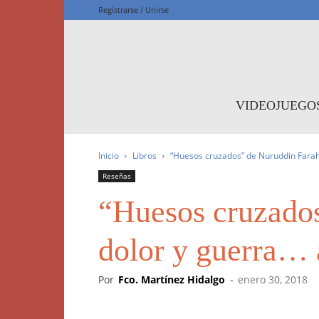
Registrarse / Unirse
F
VIDEOJUEGO
Inicio
Libros
“Huesos cruzados” de Nuruddin Farah:
Reseñas
“Huesos cruzados
dolor y guerra… 
Por
Fco. Martínez Hidalgo
-
enero 30, 2018