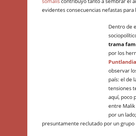
somalís
contribuyó tanto a sembrar el a
evidentes consecuencias nefastas para la
Dentro de 
sociopolít
trama fami
por los he
Puntlandi
observar lo
país: el de 
tensiones te
aquí, poco 
entre Malik
por un lado;
presuntamente reclutado por un grupo re