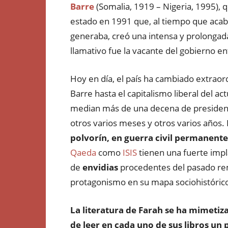
Barre
(Somalia, 1919 – Nigeria, 1995), q
estado en 1991 que, al tiempo que acabó
generaba, creó una intensa y prolongada
llamativo fue la vacante del gobierno e
Hoy en día, el país ha cambiado extraor
Barre hasta el capitalismo liberal del ac
median más de una decena de presidente
otros varios meses y otros varios años.
polvorín, en guerra civil permanente
Qaeda
como
ISIS
tienen una fuerte impl
de
envidias
procedentes del pasado rem
protagonismo en su mapa sociohistórico 
La literatura de Farah se ha mimetiza
de leer en cada uno de sus libros un 