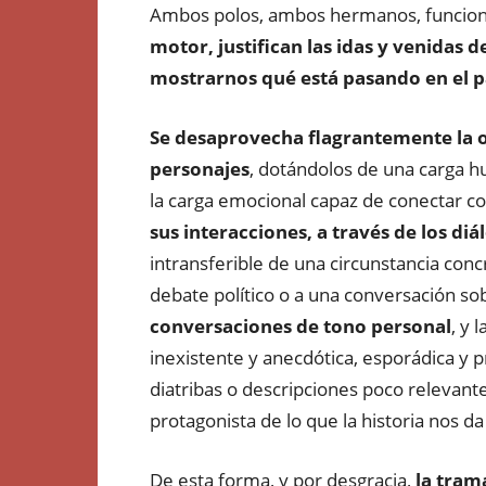
Ambos polos, ambos hermanos, funci
motor, justifican las idas y venidas d
mostrarnos qué está pasando en el p
Se desaprovecha flagrantemente la o
personajes
, dotándolos de una carga h
la carga emocional capaz de conectar con
sus interacciones, a través de los diá
intransferible de una circunstancia con
debate político o a una conversación sob
conversaciones de tono personal
, y 
inexistente y anecdótica, esporádica y 
diatribas o descripciones poco relevante
protagonista de lo que la historia nos d
De esta forma, y por desgracia,
la tram