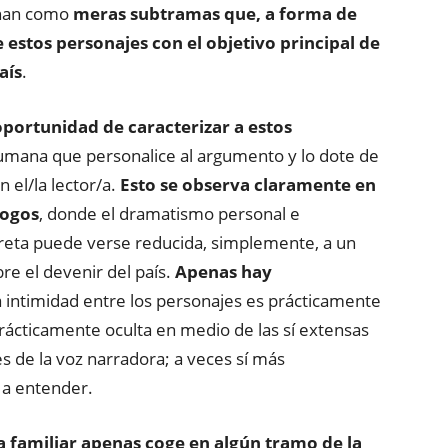
onan como
meras subtramas que, a forma de
e estos personajes con el objetivo principal de
aís
.
portunidad de caracterizar a estos
umana que personalice al argumento y lo dote de
 el/la lector/a.
Esto se observa claramente en
logos
, donde el dramatismo personal e
creta puede verse reducida, simplemente, a un
re el devenir del país.
Apenas hay
la intimidad entre los personajes es prácticamente
prácticamente oculta en medio de las sí extensas
s de la voz narradora; a veces sí más
a a entender.
a familiar apenas coge en algún tramo de la