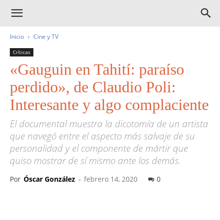
Inicio
Cine y TV
Críticas
«Gauguin en Tahití: paraíso
perdido», de Claudio Poli:
Interesante y algo complaciente
El documental muestra la dicotomía de un artista
que navegó entre el aspecto más salvaje de su
personalidad y el componente de mártir que
quiso mostrar de sí mismo ante los demás.
Por
Óscar González
-
febrero 14, 2020
0