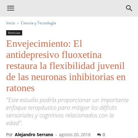
Inicio
Ciencia y Tecnología
Noticias
Envejecimiento: El
antidepresivo fluoxetina
restaura la flexibilidad juvenil
de las neuronas inhibitorias en
ratones
"Este estudio podría proporcionar un importante
enfoque terapéutico para mitigar los déficits
sensoriales y cognitivos relacionados con la
edad".
Por
Alejandro Serrano
-
agosto 20, 2018
0