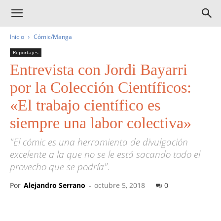
Inicio
Cómic/Manga
Reportajes
Entrevista con Jordi Bayarri
por la Colección Científicos:
«El trabajo científico es
siempre una labor colectiva»
"El cómic es una herramienta de divulgación
excelente a la que no se le está sacando todo el
provecho que se podría".
Por
Alejandro Serrano
-
octubre 5, 2018
0