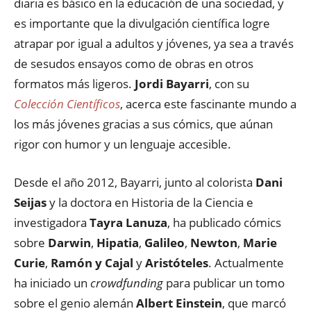
diaria es básico en la educación de una sociedad, y
es importante que la divulgación científica logre
atrapar por igual a adultos y jóvenes, ya sea a través
de sesudos ensayos como de obras en otros
formatos más ligeros.
Jordi Bayarri
, con su
Colección Científicos
, acerca este fascinante mundo a
los más jóvenes gracias a sus cómics, que aúnan
rigor con humor y un lenguaje accesible.
Desde el año 2012, Bayarri, junto al colorista
Dani
Seijas
y la doctora en Historia de la Ciencia e
investigadora
Tayra Lanuza
, ha publicado cómics
sobre
Darwin
,
Hipatia
,
Galileo
,
Newton
,
Marie
Curie
,
Ramón y Cajal
y
Aristóteles
. Actualmente
ha iniciado un
crowdfunding
para publicar un tomo
sobre el genio alemán
Albert Einstein
, que marcó