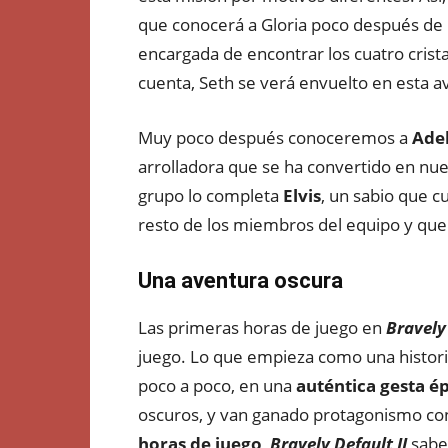
que conocerá a Gloria poco después de
encargada de encontrar los cuatro crist
cuenta, Seth se verá envuelto en esta a
Muy poco después conoceremos a
Adel
arrolladora que se ha convertido en nue
grupo lo completa
Elvis
, un sabio que c
resto de los miembros del equipo y que r
Una aventura oscura
Las primeras horas de juego en
Bravely 
juego. Lo que empieza como una historia
poco a poco, en una
auténtica gesta é
oscuros, y van ganado protagonismo con 
horas de juego
,
Bravely Default II
sabe