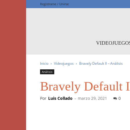
Registrarse / Unirse
F
VIDEOJUEGO
Inicio
Videojuegos
Bravely Default II – Análisis
Análisis
Bravely Default I
Por
Luis Collado
-
marzo 29, 2021
0